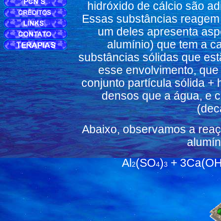
hidróxido de cálcio são ad
Essas substâncias reagem 
um deles apresenta aspe
alumínio) que tem a ca
substâncias sólidas que es
esse envolvimento, que
conjunto partícula sólida +
densos que a água, e 
(dec
Abaixo, observamos a reaç
alumín
Al
(SO
)
+ 3Ca(OH
2
4
3