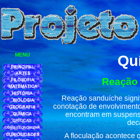
MENU
Qu
Reação
Reação sanduíche signif
conotação de envolvimento
encontram em suspensã
dec
A floculação acontece 