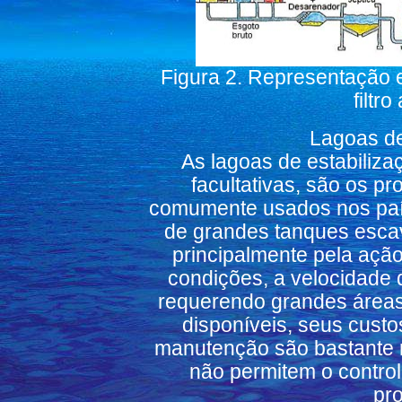
Figura 2. Representação 
filtr
Lagoas de
As lagoas de estabiliza
facultativas, são os p
comumente usados nos país
de grandes tanques escav
principalmente pela ação
condições, a velocidade 
requerendo grandes áreas
disponíveis, seus cust
manutenção são bastante r
não permitem o contro
pr