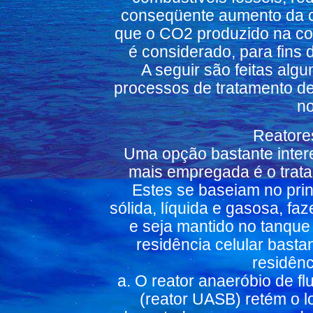
conseqüente aumento da 
que o CO2 produzido na c
é considerado, para fins d
A seguir são feitas al
processos de tratamento d
no
Reatore
Uma opção bastante inter
mais empregada é o trata
Estes se baseiam no pri
sólida, líquida e gasosa, f
e seja mantido no tanqu
residência celular bast
residênc
a. O reator anaeróbio de f
(reator UASB) retém o 