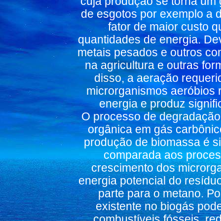
cuja produção se torna um
de esgotos por exemplo a d
fator de maior custo
quantidades de energia. De
metais pesados e outros co
na agricultura e outras for
disso, a aeração requeri
microrganismos aeróbios 
energia e produz signif
O processo de degradação 
orgânica em gás carbônic
produção de biomassa é si
comparada aos process
crescimento dos microrg
energia potencial do resídu
parte para o metano. Po
existente no biogás pod
combustíveis fósseis, r