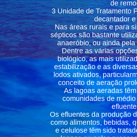
de remo
3 Unidade de Tratamento Pr
decantador e
Nas áreas rurais e para s
sépticos são bastante utiliz
anaeróbio, ou ainda pela i
Dentre as várias opções
biológico, as mais utiliz
estabilização e as divers
lodos ativados, particul
conceito de aeração prolo
As lagoas aeradas têm 
comunidades de médio p
efluente
Os efluentes da produção de
como alimentos, bebidas, qu
e celulose têm sido trata