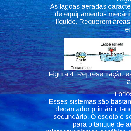
As lagoas aeradas caracter
de equipamentos mecânic
líquido. Requerem área
e
Figura 4. Representação e
a
Lodos
Esses sistemas são basta
decantador primário, ta
secundário. O esgoto é s
para o tanque de a