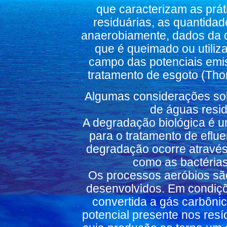
que caracterizam as prá
residuárias, as quantida
anaerobiamente, dados da 
que é queimado ou utiliz
campo das potenciais emi
tratamento de esgoto (Tho
Algumas considerações sob
de águas resid
A degradação biológica é u
para o tratamento de eflu
degradação ocorre através
como as bactérias
Os processos aeróbios são
desenvolvidos. Em condiçõ
convertida a gás carbôni
potencial presente nos res