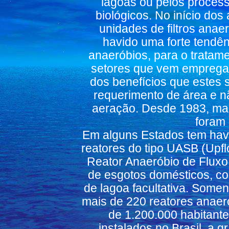
lagoas ou pelos processo
biológicos. No início dos
unidades de filtros anae
havido uma forte tendên
anaeróbios, para o tratame
setores que vem empregan
dos benefícios que estes
requerimento de área e n
aeração. Desde 1983, mai
foram 
Em alguns Estados tem havi
reatores do tipo UASB (Upf
Reator Anaeróbio de Fluxo
de esgotos domésticos, co
de lagoa facultativa. Some
mais de 220 reatores anaer
de 1.200.000 habitant
instalados no Brasil, a 