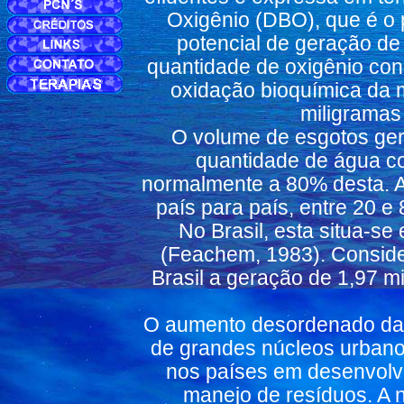
Oxigênio (DBO), que é o p
potencial de geração d
quantidade de oxigênio co
oxidação bioquímica da 
miligramas 
O volume de esgotos ge
quantidade de água c
normalmente a 80% desta. A 
país para país, entre 20 e
No Brasil, esta situa-s
(Feachem, 1983). Conside
Brasil a geração de 1,97 
O aumento desordenado da 
de grandes núcleos urbano
nos países em desenvolvi
manejo de resíduos. A 