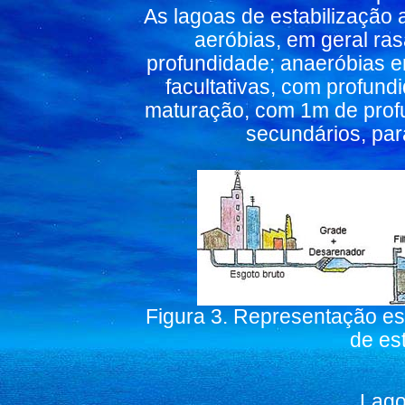
As lagoas de estabilização 
aeróbias, em geral ra
profundidade; anaeróbias e
facultativas, com profund
maturação, com 1m de prof
secundários, par
Figura 3. Representação es
de es
Lago