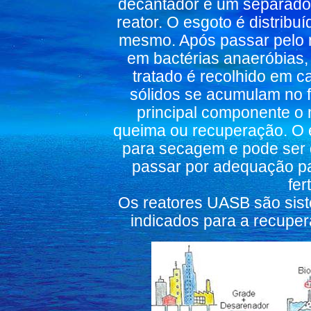
decantador e um separador
reator. O esgoto é distrib
mesmo. Após passar pelo m
em bactérias anaeróbias,
tratado é recolhido em c
sólidos se acumulam no 
principal componente o
queima ou recuperação. O 
para secagem e pode ser d
passar por adequação pa
fer
Os reatores UASB são sist
indicados para a recuper