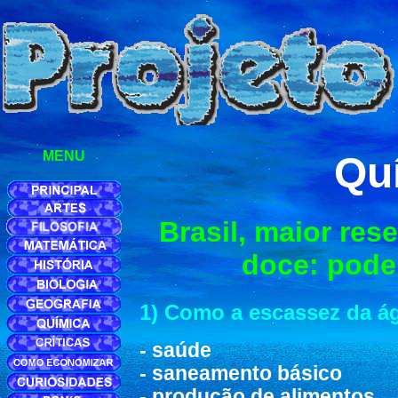
MENU
Qu
Brasil, maior res
doce: pode
1) Como a escassez da ág
- saúde
- saneamento básico
- produção de alimentos