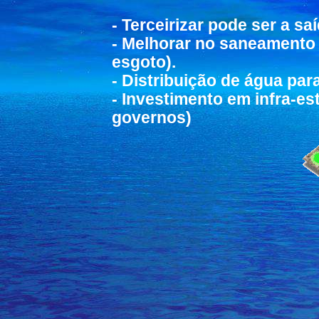
- Terceirizar pode ser a sa
- Melhorar no saneamento 
esgoto).
- Distribuição de água par
- Investimento em infra-es
governos)